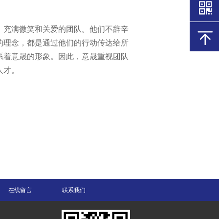
充满微笑和关爱的团队。他们不辞辛
的理念，都是通过他们的行动传达给所
系着意晟的形象。因此，意晟重视团队
人才。
在线留言
联系我们